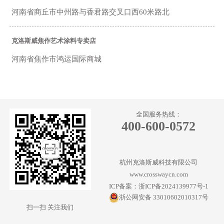
河南省商丘市中州路与香君路交叉口西60米路北
克洛斯威焦作艺术涂料专卖店
河南省焦作市鸿运国际商城
克洛斯威周口艺术涂料专卖店
周口市大庆路南段全友家居楼下
全国服务热线：
400-600-0572
克洛斯威三门峡渑池艺术涂料专卖店
河南省三门峡市渑池县
杭州克洛斯威科技有限公司
www.crosswaycn.com
克洛斯威新乡艺术涂料专卖店
ICP备案：浙ICP备2024139977号-1
浙公网安备 33010602010317号
新乡市红星美凯龙4楼
扫一扫 关注我们