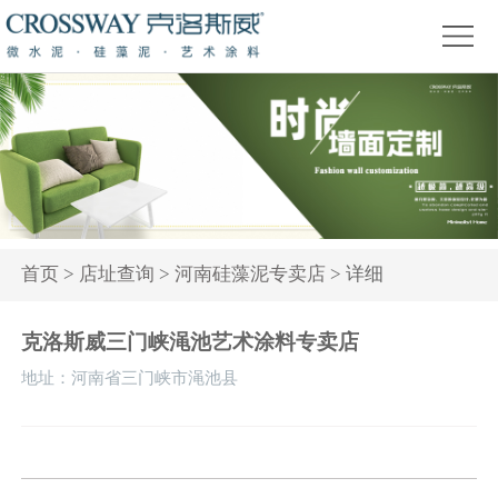
首
页
关
于
产
我
品
精
们
中
品
新
心
赏
闻
装
首页
>
店址查询
>
河南硅藻泥专卖店
> 详细
析
资
修
活
克洛斯威三门峡渑池艺术涂料专卖店
讯
问
动
地址：河南省三门峡市渑池县
答
专
题