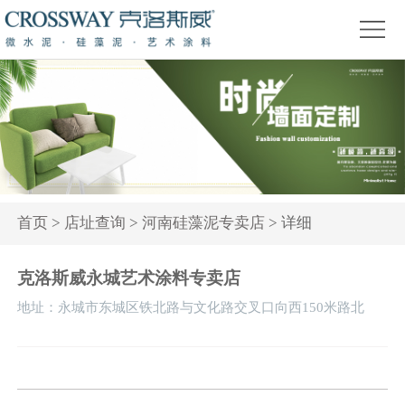
首
页
关
于
产
我
品
精
们
中
品
新
心
赏
闻
装
首页
>
店址查询
>
河南硅藻泥专卖店
> 详细
析
资
修
活
克洛斯威永城艺术涂料专卖店
讯
问
动
地址：永城市东城区铁北路与文化路交叉口向西150米路北
答
专
题