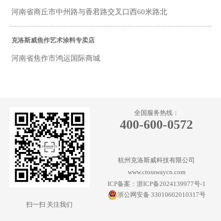
河南省商丘市中州路与香君路交叉口西60米路北
克洛斯威焦作艺术涂料专卖店
河南省焦作市鸿运国际商城
克洛斯威周口艺术涂料专卖店
周口市大庆路南段全友家居楼下
全国服务热线：
400-600-0572
克洛斯威三门峡渑池艺术涂料专卖店
河南省三门峡市渑池县
杭州克洛斯威科技有限公司
www.crosswaycn.com
克洛斯威新乡艺术涂料专卖店
ICP备案：浙ICP备2024139977号-1
浙公网安备 33010602010317号
新乡市红星美凯龙4楼
扫一扫 关注我们