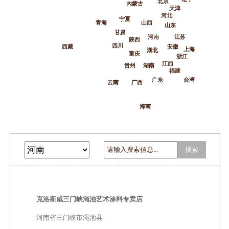
北京
内蒙古
天津
河北
宁夏
青海
山西
山东
甘肃
河南
江苏
陕西
四川
西藏
安徽
上海
湖北
重庆
浙江
江西
贵州
湖南
福建
广东
台湾
云南
广西
海南
搜索
克洛斯威三门峡渑池艺术涂料专卖店
河南省三门峡市渑池县