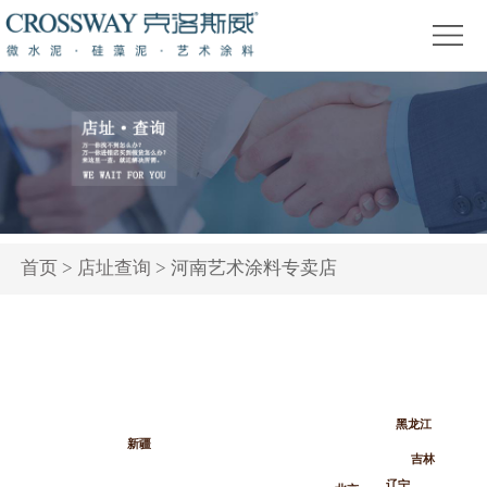
首
页
关
于
产
我
品
精
们
中
品
新
心
赏
闻
装
首页
>
店址查询
> 河南艺术涂料专卖店
析
资
修
活
讯
问
动
答
专
黑龙江
题
新疆
吉林
辽宁