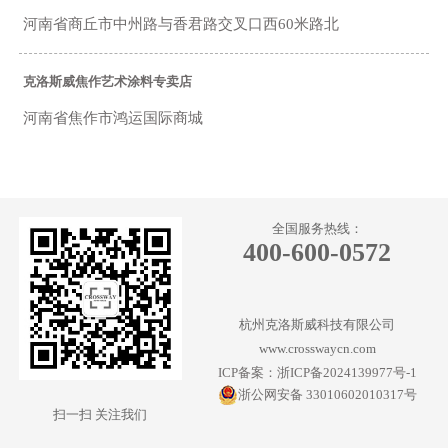
河南省商丘市中州路与香君路交叉口西60米路北
克洛斯威焦作艺术涂料专卖店
河南省焦作市鸿运国际商城
克洛斯威周口艺术涂料专卖店
周口市大庆路南段全友家居楼下
全国服务热线：
400-600-0572
克洛斯威三门峡渑池艺术涂料专卖店
河南省三门峡市渑池县
杭州克洛斯威科技有限公司
www.crosswaycn.com
克洛斯威新乡艺术涂料专卖店
ICP备案：浙ICP备2024139977号-1
浙公网安备 33010602010317号
新乡市红星美凯龙4楼
扫一扫 关注我们