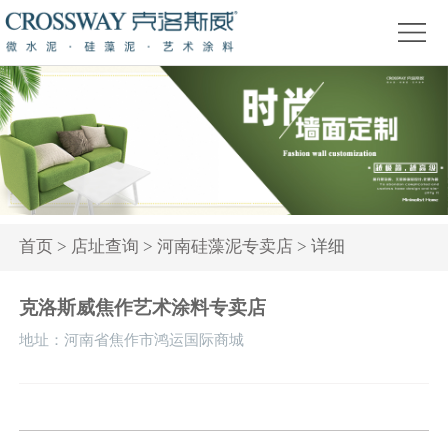
首
页
关
于
产
我
品
精
们
中
品
新
心
赏
闻
装
首页
>
店址查询
>
河南硅藻泥专卖店
> 详细
析
资
修
活
克洛斯威焦作艺术涂料专卖店
讯
问
动
地址：河南省焦作市鸿运国际商城
答
专
题