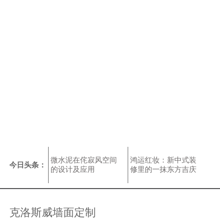
微水泥在侘寂风空间
鸿运红妆：新中式装
今日头条：
的设计及应用
修里的一抹东方吉庆
低饱和美学，打造全
工业风空间的精致与
房统一的侘寂居家空
松弛感
间
克洛斯威墙面定制