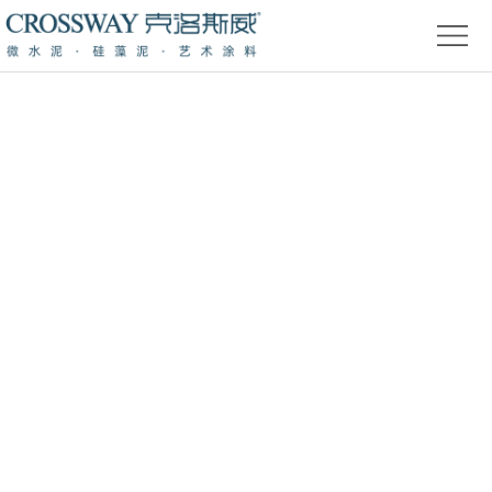
首
页
关
于
产
我
品
精
们
中
品
新
心
赏
闻
装
析
资
修
活
讯
问
动
答
专
题