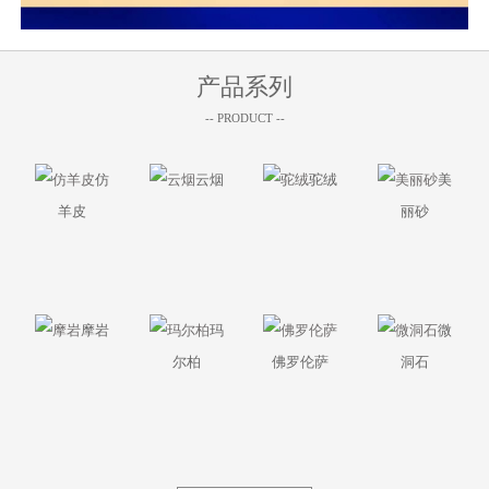
产品系列
-- PRODUCT --
仿
云烟
驼绒
美
羊皮
丽砂
摩岩
玛
微
尔柏
佛罗伦萨
洞石