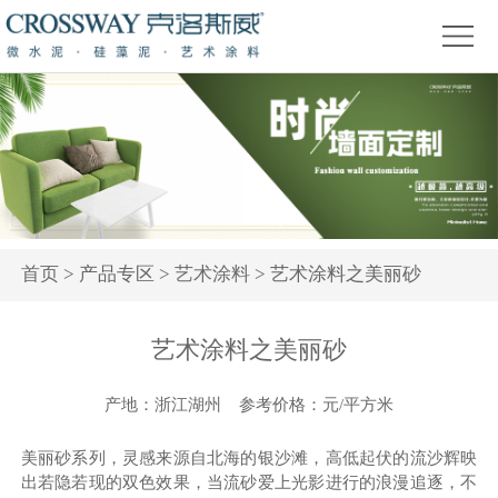
首
页
关
于
产
我
品
精
们
中
品
新
心
赏
闻
装
首页
> 产品专区 >
艺术涂料
> 艺术涂料之美丽砂
析
资
修
活
艺术涂料之美丽砂
讯
问
动
答
专
产地：浙江湖州 参考价格：元/平方米
题
美丽砂系列，灵感来源自北海的银沙滩，高低起伏的流沙辉映
出若隐若现的双色效果，当流砂爱上光影进行的浪漫追逐，不