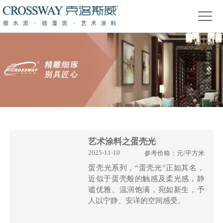
首
页
关
于
产
我
品
精
们
中
品
新
心
赏
闻
装
析
资
修
活
艺术涂料之蛋壳光
2025-11-10
参考价格：元/平方米
讯
问
动
蛋壳光系列，“蛋壳光”正如其名，
近似于蛋壳般的触感及柔光感，静
答
专
谧优雅、温润饱满，宛如新生，予
人以宁静、安详的空间感受。
题