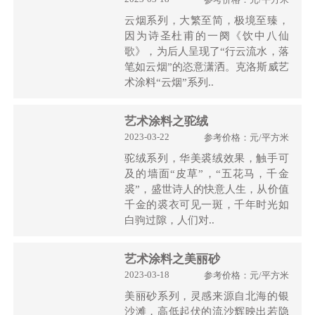
云烟系列，大繁至简，极境至臻，
因为诗圣杜甫的一阕《饮中八仙
歌》，为后人呈现了“行云流水，落
笔如云烟”的恣意潇洒。克洛斯威艺
术涂料“云烟”系列..
艺术涂料之驼绒
2023-03-22
参考价格：元/平方米
驼绒系列，华美裘绒效果，触手可
及的墙面“皮草”，“五花马，千金
裘”，盛世诗人的快意人生，从价值
千金的裘衣可见一斑，千年时光如
白驹过隙，人们对..
艺术涂料之美丽砂
2023-03-18
参考价格：元/平方米
美丽砂系列，灵感来源自北海的银
沙滩，高低起伏的流沙辉映出若隐