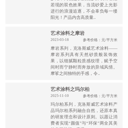
若现的双色效果，当流砂爱上光影
进行的浪漫追逐，不会辜负每一缕
阳光！产品内含高质量..
艺术涂料之摩岩
2023-03-18
参考价格：元/平方米
摩岩系列，克洛斯威艺术涂料——
摩岩系列具有天然砂质般装饰效
果，以细腻颗粒质感纹理，赋予空
间时而宁静时而奔放的异域风情。
摩挲之间独特的手感，令..
艺术涂料之玛尔柏
2025-11-10
参考价格：元/平方米
玛尔柏系列，克洛斯威艺术涂料产
品玛尔柏系列融合自然，还原本真
的研发理念和设计原则。以愿让消
费者实现“颜值”与“环保”两全其美