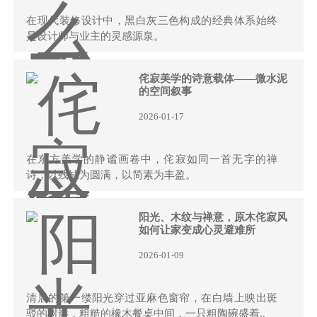
在现代装修设计中，黑白灰三色构成的经典体系始终
是设计师与业主的灵感源泉。
侘寂美学的诗意载体——微水泥
的空间叙事
2026-01-17
在东方美学的静谧画卷中，侘寂如同一首无字的禅
诗，以残缺为圆满，以简素为丰盈。
阳光、木纹与禅意，原木侘寂风
如何让家变成心灵避难所
2026-01-09
清晨的第一缕阳光穿过亚麻色窗帘，在白墙上映出斑
驳的树影，粗糙的橡木餐桌中间，一只粗陶碗盛着..