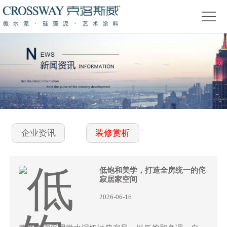
首
页
关
于
产
我
品
精
们
中
品
新
心
赏
闻
装
企业资讯
装修赏析
析
资
修
活
讯
问
动
低饱和美学，打造全房统一的侘
寂居家空间
答
专
2026-06-16
题