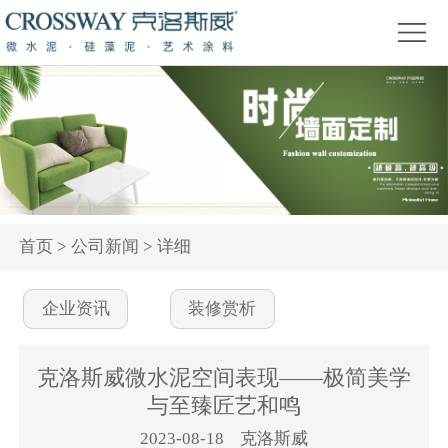
首
页
关
于
产
我
品
精
们
中
品
新
心
赏
闻
装
首页
>
公司新闻
> 详细
析
资
修
活
企业资讯
装修赏析
讯
问
动
答
专
克洛斯威微水泥空间表现——极简美学
与至臻匠艺和鸣
题
2023-08-18 克洛斯威