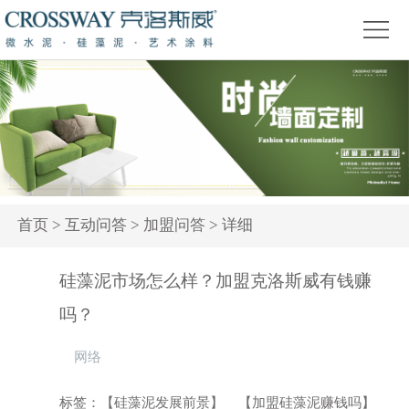
首
页
关
于
产
我
品
精
们
中
品
新
心
赏
闻
装
首页
> 互动问答 >
加盟问答
> 详细
析
资
修
活
硅藻泥市场怎么样？加盟克洛斯威有钱赚
讯
问
动
吗？
答
专
网络
题
标签：
【硅藻泥发展前景】
【加盟硅藻泥赚钱吗】