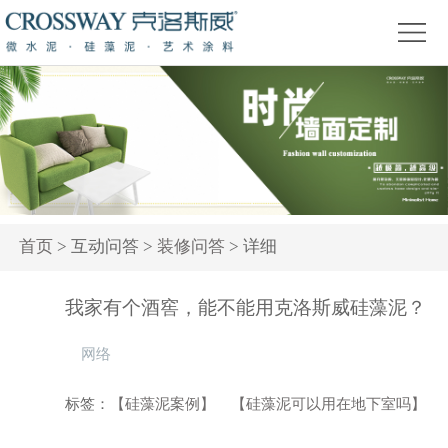
首
页
关
于
产
我
品
精
们
中
品
新
心
赏
闻
装
首页
> 互动问答 >
装修问答
> 详细
析
资
修
活
我家有个酒窖，能不能用克洛斯威硅藻泥？
讯
问
动
网络
答
专
题
标签：
【硅藻泥案例】
【硅藻泥可以用在地下室吗】