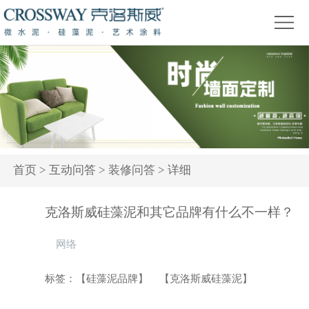
首
页
关
于
产
我
品
精
们
中
品
新
心
赏
闻
装
首页
> 互动问答 >
装修问答
> 详细
析
资
修
活
克洛斯威硅藻泥和其它品牌有什么不一样？
讯
问
动
网络
答
专
题
标签：
【硅藻泥品牌】
【克洛斯威硅藻泥】