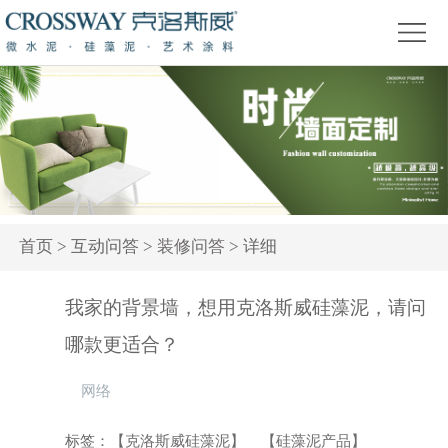
首
页
关
于
产
我
品
精
们
中
品
新
心
赏
闻
装
首页
> 互动问答 >
装修问答
> 详细
析
资
修
活
我家的背景墙，想用克洛斯威硅藻泥，请问
讯
问
动
哪款更适合？
答
专
网络
题
标签：
【克洛斯威硅藻泥】
【硅藻泥产品】