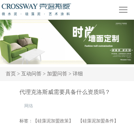
首
页
关
于
产
我
品
精
们
中
品
新
心
赏
闻
装
首页
> 互动问答 >
加盟问答
> 详细
析
资
修
活
代理克洛斯威需要具备什么资质吗？
讯
问
动
网络
答
专
题
标签：
【硅藻泥加盟政策】
【硅藻泥加盟条件】