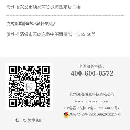
贵州省兴义市浙兴商贸城博皇家居二楼
克洛斯威清镇艺术涂料专卖店
贵州省清镇市云岭东路中深商贸城一层65-66号
克洛斯威平塘艺术涂料专卖店
贵州省平塘县平湖镇迎宾大道三段
全国服务热线：
400-600-0572
克洛斯威惠水艺术涂料专卖店
贵州省都匀市惠水县涟江北路58号
杭州克洛斯威科技有限公司
www.crosswaycn.com
克洛斯威桐梓艺术涂料专卖店
ICP备案：浙ICP备2024139977号-1
浙公网安备 33010602010317号
贵州桐梓县南都花园建材城10号展
扫一扫 关注我们