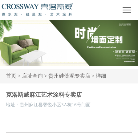
首
页
关
于
产
我
品
精
们
中
品
新
心
赏
闻
装
首页
>
店址查询
>
贵州硅藻泥专卖店
> 详细
析
资
修
活
克洛斯威麻江艺术涂料专卖店
讯
问
动
地址：贵州麻江县馨悦小区3A栋16号门面
答
专
题