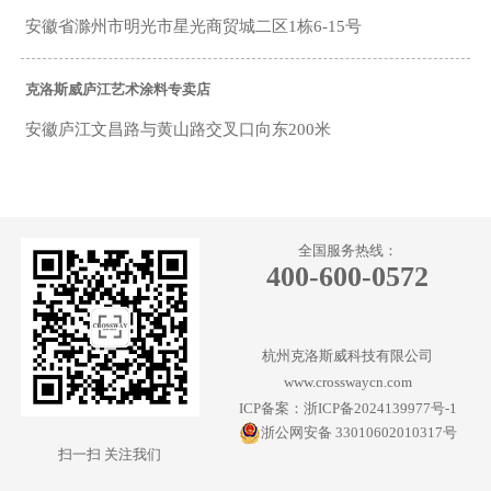
安徽省滁州市明光市星光商贸城二区1栋6-15号
克洛斯威庐江艺术涂料专卖店
安徽庐江文昌路与黄山路交叉口向东200米
克洛斯威祁门艺术涂料专卖店
黄山市祁门县广惠商场4006号商铺
全国服务热线：
400-600-0572
克洛斯威阜南艺术涂料专卖店
安徽省阜南县建材大市场
杭州克洛斯威科技有限公司
www.crosswaycn.com
克洛斯威淮南艺术涂料专卖店
ICP备案：浙ICP备2024139977号-1
浙公网安备 33010602010317号
安徽省淮南田家庵区居然之家负一楼
扫一扫 关注我们