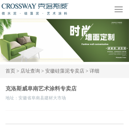
首
页
关
于
产
我
品
精
们
中
品
新
心
赏
闻
装
首页
>
店址查询
>
安徽硅藻泥专卖店
> 详细
析
资
修
活
克洛斯威阜南艺术涂料专卖店
讯
问
动
地址：安徽省阜南县建材大市场
答
专
题