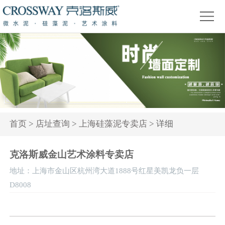
首
页
关
于
产
我
品
精
们
中
品
新
心
赏
闻
装
首页
>
店址查询
>
上海硅藻泥专卖店
> 详细
析
资
修
活
克洛斯威金山艺术涂料专卖店
讯
问
动
地址：上海市金山区杭州湾大道1888号红星美凯龙负一层
答
专
D8008
题