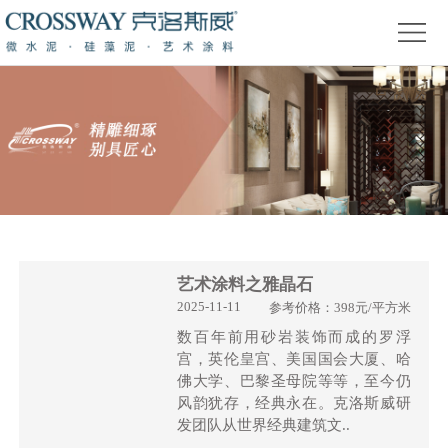
首
页
关
于
产
我
品
精
们
中
品
新
心
赏
闻
装
析
资
修
活
艺术涂料之雅晶石
2025-11-11
参考价格：398元/平方米
讯
问
动
数百年前用砂岩装饰而成的罗浮
宫，英伦皇宫、美国国会大厦、哈
答
专
佛大学、巴黎圣母院等等，至今仍
风韵犹存，经典永在。克洛斯威研
题
发团队从世界经典建筑文..